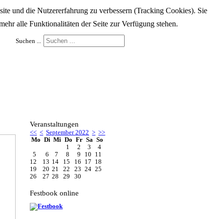
bsite und die Nutzererfahrung zu verbessern (Tracking Cookies). Sie
ehr alle Funktionalitäten der Seite zur Verfügung stehen.
Suchen ...
Veranstaltungen
<<
<
September 2022
>
>>
Mo
Di
Mi
Do
Fr
Sa
So
1
2
3
4
5
6
7
8
9
10
11
12
13
14
15
16
17
18
19
20
21
22
23
24
25
26
27
28
29
30
Festbook online