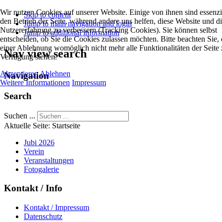
Wir nutzen Cookies auf unserer Website. Einige von ihnen sind essenzie
Skip to content
den Betrieb der Seite, während andere uns helfen, diese Website und d
Jump to main navigation and login
Nutzererfahrung zu verbessern (Tracking Cookies). Sie können selbst
Jump to additional information
entscheiden, ob Sie die Cookies zulassen möchten. Bitte beachten Sie, 
einer Ablehnung womöglich nicht mehr alle Funktionalitäten der Seite 
Nav view search
Verfügung stehen.
Akzeptieren
Ablehnen
Navigation
Weitere Informationen
Impressum
Search
Suchen ...
Aktuelle Seite:
Startseite
Jubi 2026
Verein
Veranstaltungen
Fotogalerie
Kontakt / Info
Kontakt / Impressum
Datenschutz